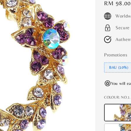
Regular
RM 98.00
price
Worldw
Secure
Authent
Promotions
BAU (10%)
You will e
COLOUR
: NO.