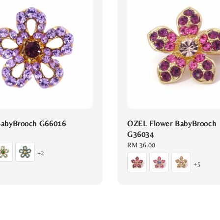
abyBrooch G66016
OZEL Flower BabyBrooch
G36034
Regular
RM 36.00
+2
price
+5