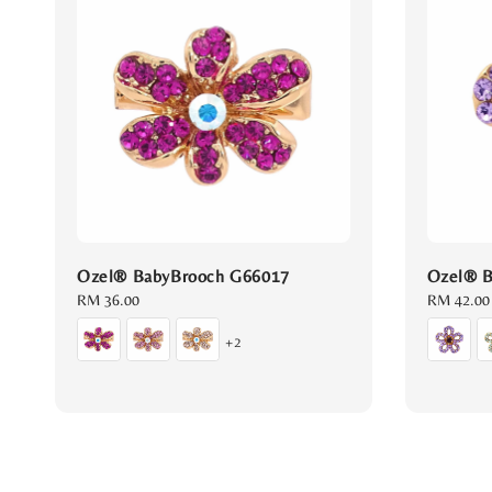
Ozel® BabyBrooch G66017
Ozel® B
Regular
RM 36.00
Regular
RM 42.00
price
price
+2