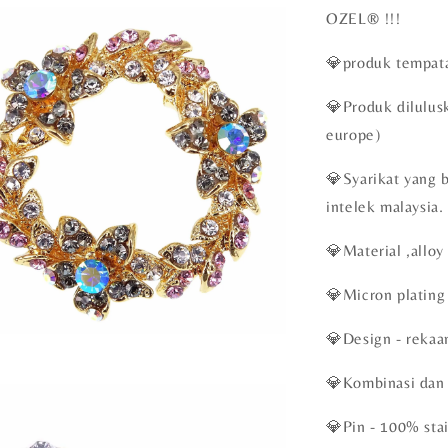
OZEL®️ !!!
💎produk tempata
💎Produk dilulu
europe)
💎Syarikat yang 
intelek malaysia.
💎Material ,alloy
💎Micron plating 
💎Design - rekaa
💎Kombinasi dan
💎Pin - 100% stai