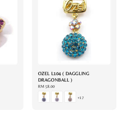
OZEL L104 ( DAGGLING
DRAGONBALL )
Regular
RM 58.00
price
+17