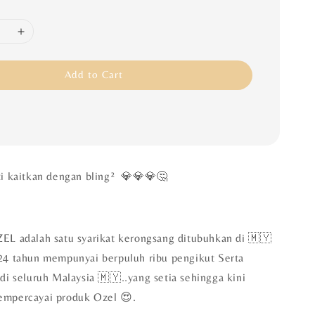
Add to Cart
ti kaitkan dengan bling² 💎💎💎🤔
EL adalah satu syarikat kerongsang ditubuhkan di 🇲🇾
24 tahun mempunyai berpuluh ribu pengikut Serta
di seluruh Malaysia 🇲🇾..yang setia sehingga kini
empercayai produk Ozel 😍.