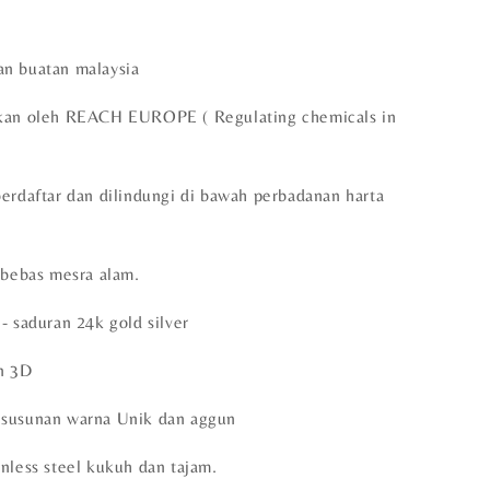
n buatan malaysia
skan oleh REACH EUROPE ( Regulating chemicals in
berdaftar dan dilindungi di bawah perbadanan harta
 bebas mesra alam.
- saduran 24k gold silver
n 3D
 susunan warna Unik dan aggun
nless steel kukuh dan tajam.