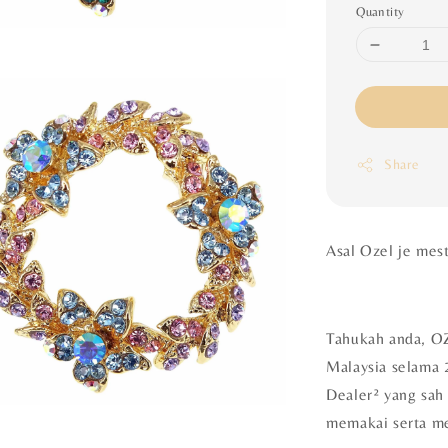
Quantity
Share
Asal Ozel je mes
Tahukah anda, OZ
Malaysia selama 
Dealer² yang sah 
memakai serta m