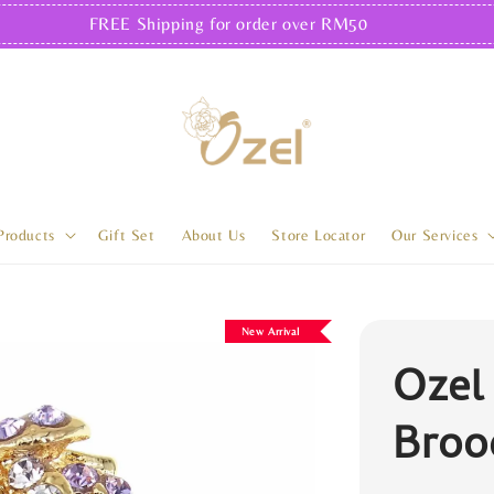
FREE Shipping for order over RM50
Products
Gift Set
About Us
Store Locator
Our Services
New Arrival
Ozel
Broo