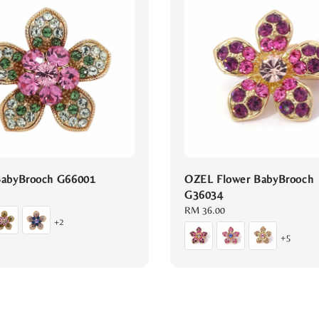
abyBrooch G66001
OZEL Flower BabyBrooch
G36034
Regular
RM 36.00
+2
price
+5