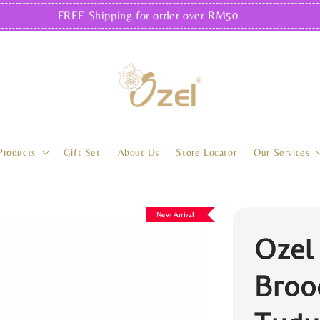
FREE Shipping for order over RM50
Products
Gift Set
About Us
Store Locator
Our Services
New Arrival
Ozel
Broo