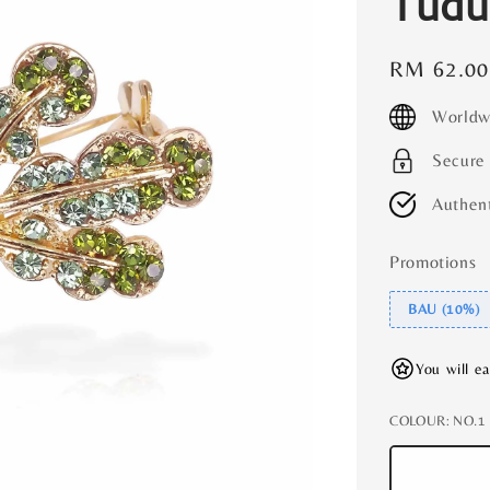
Tudu
Regular
RM 62.00
price
Worldw
Secure
Authent
Promotions
BAU (10%)
You will e
COLOUR
: NO.1