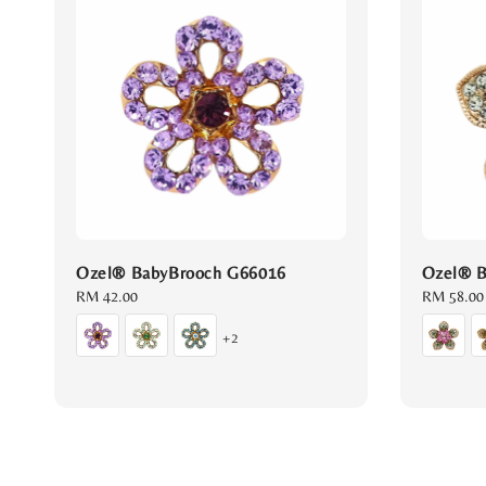
Ozel® BabyBrooch G66016
Ozel® B
Regular
RM 42.00
Regular
RM 58.00
price
price
+2