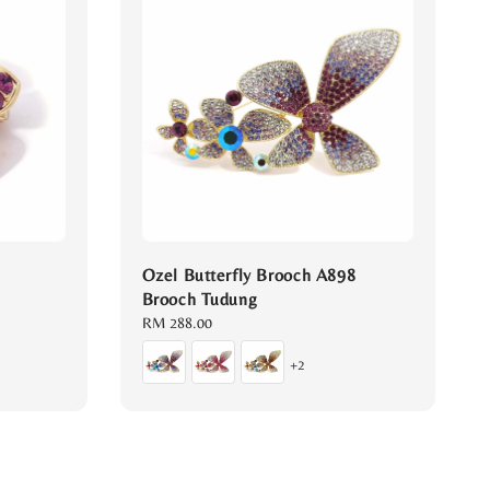
Ozel Butterfly Brooch A898
Brooch Tudung
Regular
RM 288.00
price
+2