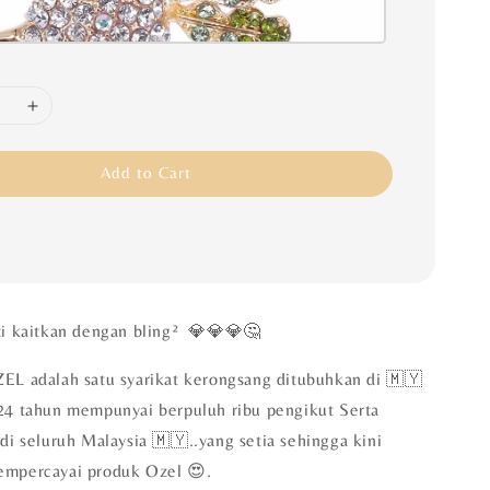
Add to Cart
ti kaitkan dengan bling² 💎💎💎🤔
EL adalah satu syarikat kerongsang ditubuhkan di 🇲🇾
24 tahun mempunyai berpuluh ribu pengikut Serta
di seluruh Malaysia 🇲🇾..yang setia sehingga kini
empercayai produk Ozel 😍.