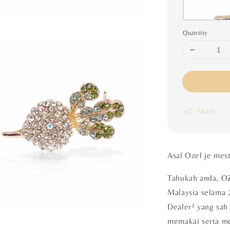
Quantity
Share
Asal Ozel je mes
Tahukah anda, OZ
Malaysia selama 
Dealer² yang sah 
memakai serta m