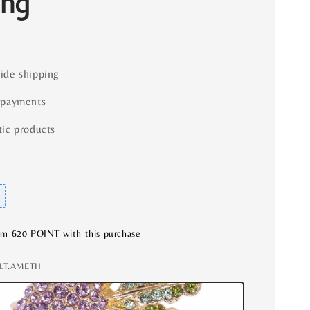
ng
ide shipping
 payments
ic products
arn 620 POINT with this purchase
 LT.AMETH