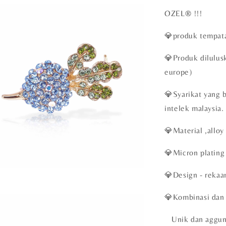
OZEL®️ !!!
💎produk tempata
💎Produk dilulu
europe)
💎Syarikat yang 
intelek malaysia.
💎Material ,alloy
💎Micron plating 
💎Design - rekaa
💎Kombinasi dan
Unik dan aggu