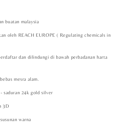
n buatan malaysia
skan oleh REACH EUROPE ( Regulating chemicals in
berdaftar dan dilindungi di bawah perbadanan harta
 bebas mesra alam.
- saduran 24k gold silver
n 3D
 susunan warna
n